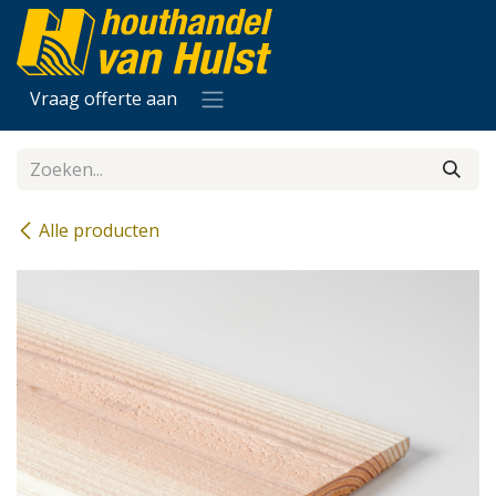
Overslaan naar inhoud
Vraag offerte aan
Alle producten