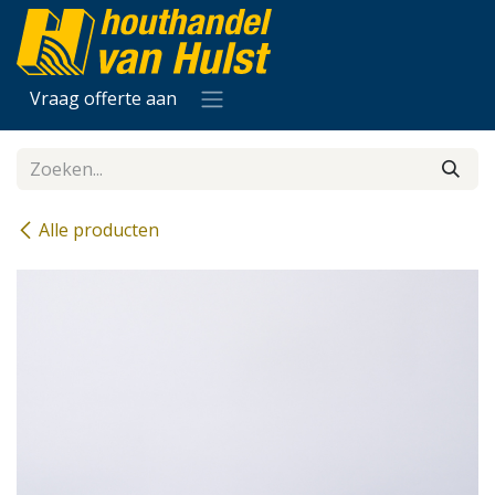
Overslaan naar inhoud
Vraag offerte aan
Alle producten