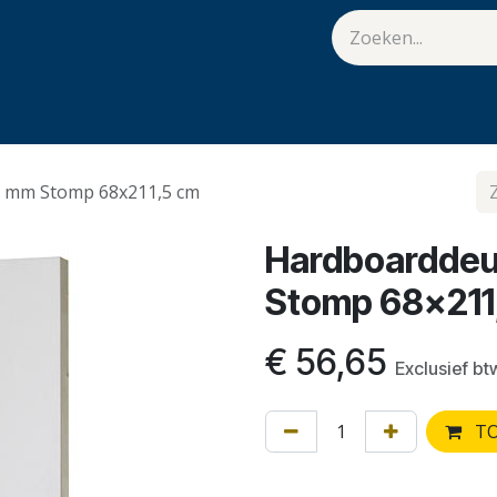
van Hulst
Vacatures
Contact
.
5 mm Stomp 68x211,5 cm
Hardboarddeu
Stomp 68x211
€
56,65
Exclusief bt
TO