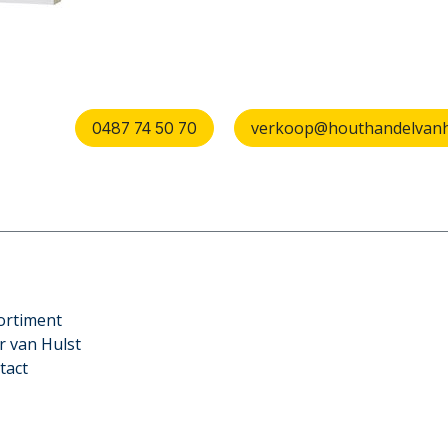
verkoop@houthandelvanhu
0487 74 50 70
ortiment
r van Hulst
tact