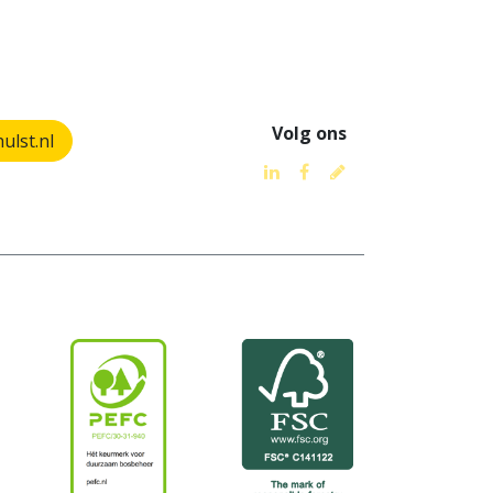
Volg ons
lst.nl