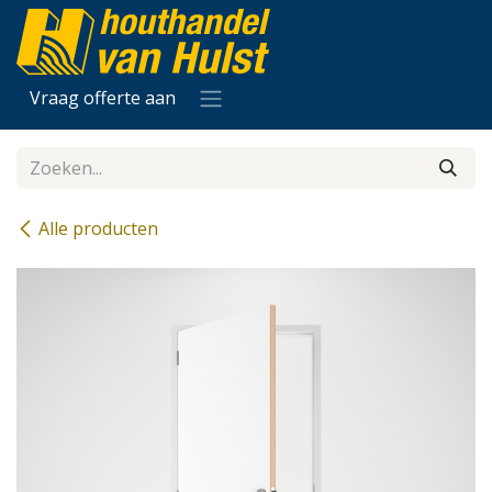
Overslaan naar inhoud
Vraag offerte aan
Alle producten