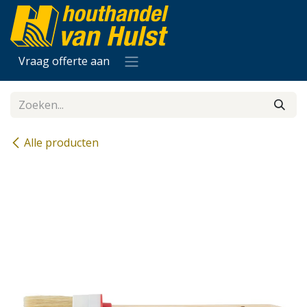
Overslaan naar inhoud
Vraag offerte aan
Alle producten