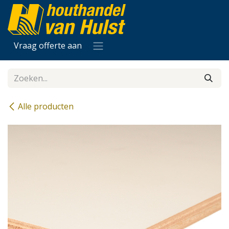
Overslaan naar inhoud
Vraag offerte aan
Alle producten