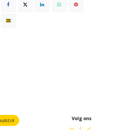
Volg ons
lst.nl