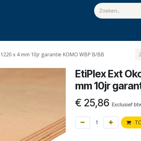
van Hulst
Vacatures
Contact
.
x 1220 x 4 mm 10jr garantie KOMO WBP B/BB
EtiPlex Ext O
mm 10jr gara
€
25,86
Exclusief bt
TO