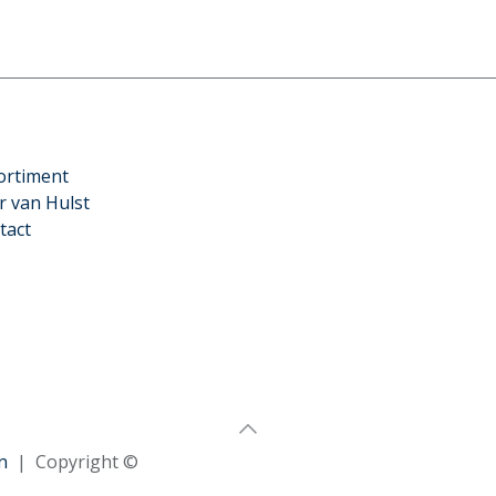
ortiment
r van Hulst
tact
n
| Copyright ©