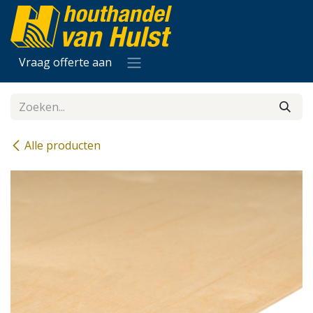
Overslaan naar inhoud
Vraag offerte aan
Alle producten