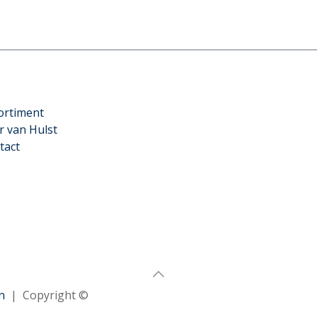
ortiment
r van Hulst
tact
n
| Copyright ©