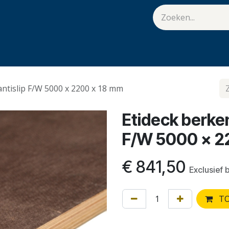
van Hulst
Vacatures
Contact
.
antislip F/W 5000 x 2200 x 18 mm
Etideck berken
F/W 5000 x 2
€
841,50
Exclusief 
TO