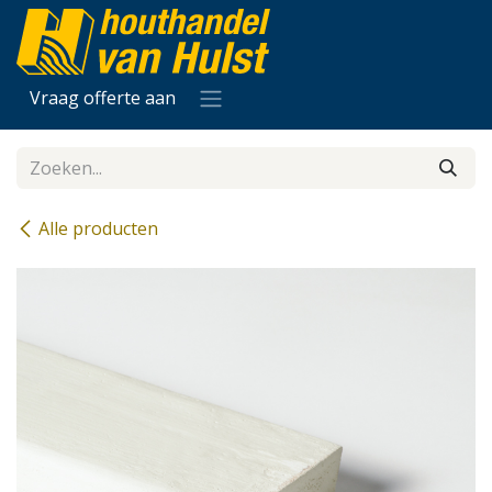
Overslaan naar inhoud
Vraag offerte aan
Alle producten