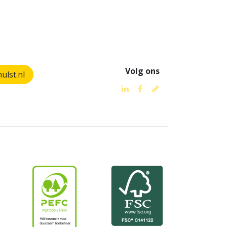
Volg ons
lst.nl