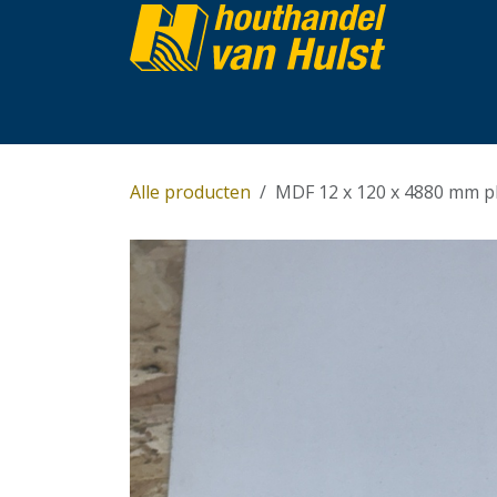
Overslaan naar inhoud
Home
Partijhandel
Assortiment
Over 
Alle producten
MDF 12 x 120 x 4880 mm pl