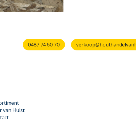
verkoop@houthandelvanhu
0487 74 50 70
ortiment
r van Hulst
tact