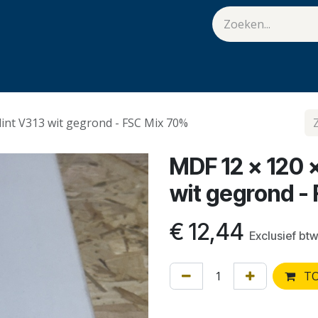
van Hulst
Vacatures
Contact
.
int V313 wit gegrond - FSC Mix 70%
MDF 12 x 120 
wit gegrond -
€
12,44
Exclusief bt
TO